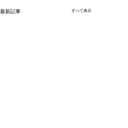
すべて表示
最新記事
8月のお盆休み
7月休診追加の
暑中お見舞い申し上げます！
7月30日（木）19
厳しい夏の暑さが続いており
診療となります。