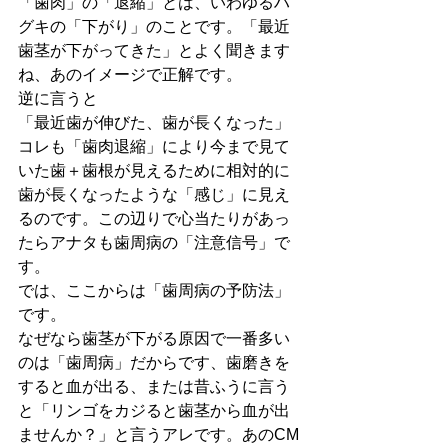
「歯肉」の「退縮」とは、いわゆるハ
グキの「下がり」のことです。「最近
歯茎が下がってきた」とよく聞きます
ね、あのイメージで正解です。
逆に言うと
「最近歯が伸びた、歯が長くなった」
コレも「歯肉退縮」により今まで見て
いた歯＋歯根が見えるために相対的に
歯が長くなったような「感じ」に見え
るのです。この辺りで心当たりがあっ
たらアナタも歯周病の「注意信号」で
す。
では、ここからは「歯周病の予防法」
です。
なぜなら歯茎が下がる原因で一番多い
のは「歯周病」だからです、歯磨きを
すると血が出る、または昔ふうに言う
と「リンゴをカジると歯茎から血が出
ませんか？」と言うアレです。あのCM