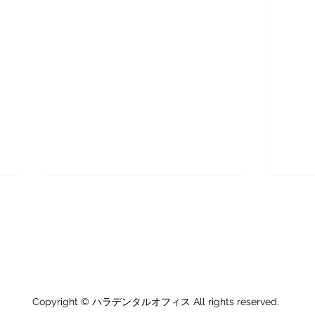
8月のお盆休み
7月
親と歯は大切に
暑中お見舞い申し上げます！厳し
7月
ハラ​デンタルオフィス
い夏の暑さが続いておりますが、
とな
皆様はいかがお過ごしでしょう
ます
01 東京都港区虎ノ門１丁目１１−４ 馬嶋ビル 1F
か？ 当院は、8月13日（木）から
電話： 03-3509
水分
8月16日（日） までお盆休みをい
康管
Copyright © ハラデンタルオフィス All rights reserved.
ただきますので、お間違えのない
来院