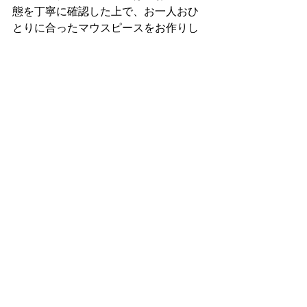
態を丁寧に確認した上で、お一人おひ
とりに合ったマウスピースをお作りし
ています。心身ともに健やかな毎日の
ために、お口のケアも大切にしていき
ましょう。
ご予約・お問い合わせは ☎ 03-3509-
6487 まで、またはウェブサイトよりお
気軽にどうぞ。
すべて表示
最新記事