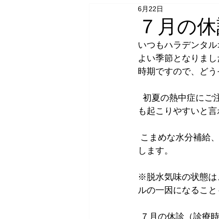
6月22日
７月の休
いつもハラデンタル
よい季節となりまし
時期ですので、どう
  初夏の熱中症にご注意ください 熱中症は真夏だけでなく、暑さに体が慣れていない初夏に
も起こりやすいと言
 こまめな水分補給、適度な休憩、室内でも冷房や除湿の活用など、早めの対策をおすすめ
します。  
※脱水気味の状態は
ルの一因になること
 ７月の休診（診療