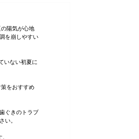
夏の陽気が心地
調を崩しやすい
歯ぐきのトラブ
さい。
す。