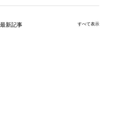
すべて表示
最新記事
8月のお盆休み
7月休診追加の