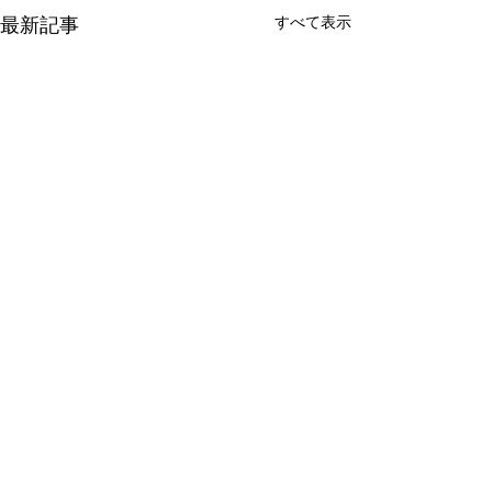
すべて表示
最新記事
8月の休診と9月のシルバ
8月のお盆休み
ーウイークについて
暑中お見舞い申し
8月のお盆休みは13日（木）
厳しい夏の暑さが